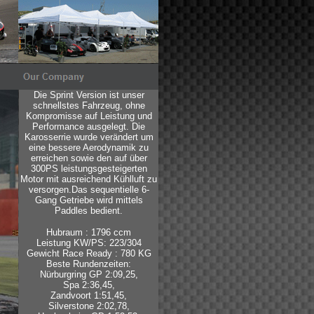
Die Sprint Version ist unser
schnellstes Fahrzeug, ohne
Kompromisse auf Leistung und
Performance ausgelegt. Die
Karosserrie wurde verändert um
eine bessere Aerodynamik zu
erreichen sowie den auf über
300PS leistungsgesteigerten
Motor mit ausreichend Kühlluft zu
versorgen.Das sequentielle 6-
Gang Getriebe wird mittels
Paddles bedient.
Hubraum : 1796 ccm
Leistung KW/PS: 223/304
Gewicht Race Ready : 780 KG
Beste Rundenzeiten:
Nürburgring GP 2:09,25,
Spa 2:36,45,
Zandvoort 1:51,45,
Silverstone 2:02,78,